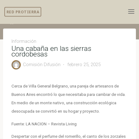
Skip
RED PROTIERRA
to
content
Home
Información
Una cabaña en las sierras cordobesas
Información
Una cabaña en las sierras
cordobesas
Comisión Difusión
febrero 25, 2025
Cerca de Villa General Belgrano, una pareja de artesanos de
Buenos Aires encontró lo que necesitaba para cambiar de vida.
En medio de un monte nativo, una construcción ecológica
desocupada se convirtió en su hogar y proyecto.
Fuente: LA NACION – Revista Living
Despertar con el perfume del romerillo, el canto de los zorzales