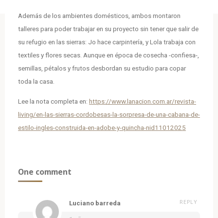
Además de los ambientes domésticos, ambos montaron
talleres para poder trabajar en su proyecto sin tener que salir de
su refugio en las sierras: Jo hace carpintería, y Lola trabaja con
textiles y flores secas. Aunque en época de cosecha -confiesa-,
semillas, pétalos y frutos desbordan su estudio para copar
toda la casa.
Lee la nota completa en:
https://www.lanacion.com.ar/revista-
living/en-las-sierras-cordobesas-la-sorpresa-de-una-cabana-de-
estilo-ingles-construida-en-adobe-y-quincha-nid11012025
One comment
REPLY
Luciano barreda