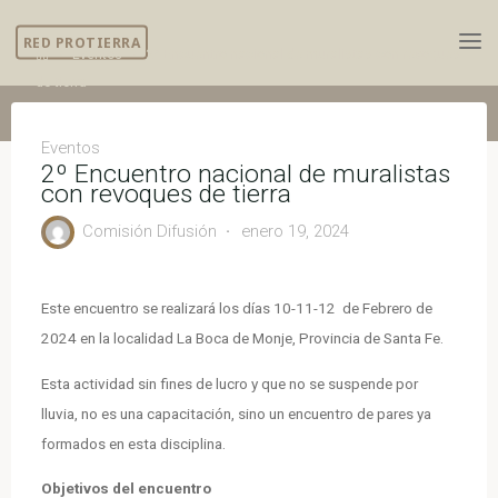
Skip
RED PROTIERRA
to
Home
Eventos
2º Encuentro nacional de muralistas con revoques
content
de tierra
Eventos
2º Encuentro nacional de muralistas
con revoques de tierra
Comisión Difusión
enero 19, 2024
Este encuentro se realizará los días 10-11-12 de Febrero de
2024 en la localidad La Boca de Monje, Provincia de Santa Fe.
Esta actividad sin fines de lucro y que no se suspende por
lluvia, no es una capacitación, sino un encuentro de pares ya
formados en esta disciplina.
Objetivos del encuentro