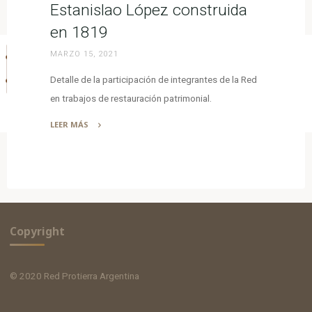
Estanislao López construida
en 1819
MARZO 15, 2021
Detalle de la participación de integrantes de la Red
en trabajos de restauración patrimonial.
LEER MÁS
"Restauración
de
la
casa
de
Estanislao
Copyright
López
construida
en
© 2020 Red Protierra Argentina
1819"