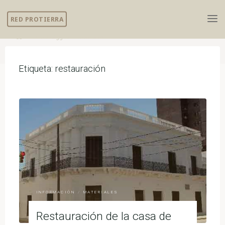
Skip
RED PROTIERRA
to
content
Home
Posts tagged "restauración"
Etiqueta:
restauración
INFORMACIÓN
/
MATERIALES
Restauración de la casa de