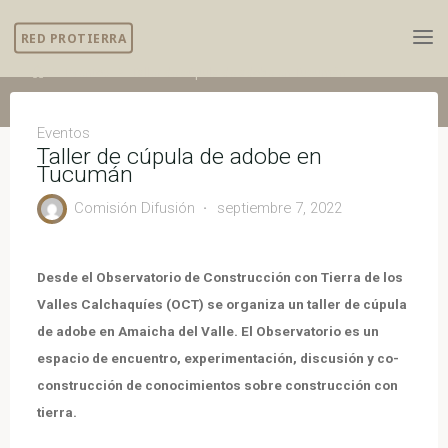
Skip
RED PROTIERRA
to
content
Home
Eventos
Taller de cúpula de adobe en Tucumán
Eventos
Taller de cúpula de adobe en
Tucumán
Comisión Difusión
septiembre 7, 2022
Desde el Observatorio de Construcción con Tierra de los
Valles Calchaquíes (OCT) se organiza un taller de cúpula
de adobe en Amaicha del Valle. El Observatorio es un
espacio de encuentro, experimentación, discusión y co-
construcción de conocimientos sobre construcción con
tierra.