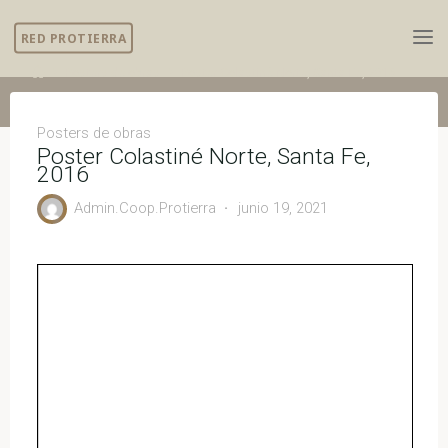
Skip
RED PROTIERRA
to
content
Home
Posters de obras
Poster Colastiné Norte, Santa Fe, 2016
Posters de obras
Poster Colastiné Norte, Santa Fe,
2016
Admin.Coop.Protierra
junio 19, 2021