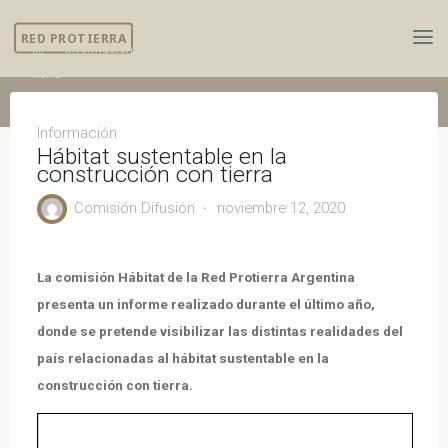
Skip
RED PROTIERRA
to
Home
Información
Hábitat sustentable en la construcción con
content
tierra
Información
Hábitat sustentable en la
construcción con tierra
Comisión Difusión
noviembre 12, 2020
La comisión Hábitat de la Red Protierra Argentina
presenta un informe realizado durante el último año,
donde se pretende visibilizar las distintas realidades del
país relacionadas al hábitat sustentable en la
construcción con tierra.