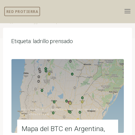
Skip
RED PROTIERRA
to
content
Home
Posts tagged "ladrillo prensado"
Etiqueta:
ladrillo prensado
DOCUMENTOS
/
INFORMACIÓN
/
MATERIALES
/
UNCATEGORIZED
Mapa del BTC en Argentina,