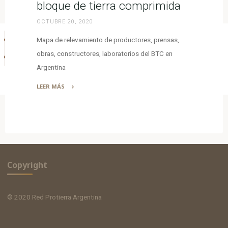
bloque de tierra comprimida
OCTUBRE 20, 2020
Mapa de relevamiento de productores, prensas,
obras, constructores, laboratorios del BTC en
Argentina
LEER MÁS
"Mapa
del
BTC
en
Argentina,
bloque
Copyright
de
tierra
comprimida"
© 2020 Red Protierra Argentina