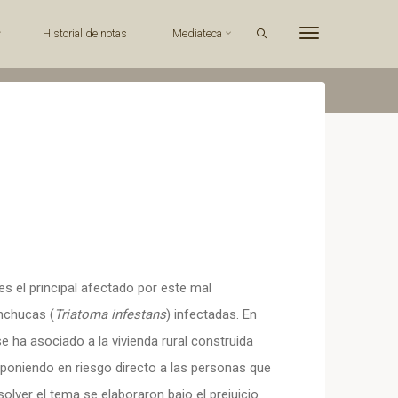
Search
Historial de notas
Mediateca
s el principal afectado por este mal
inchucas (
Triatoma infestans
) infectadas. En
se ha asociado a la vivienda rural construida
lo poniendo en riesgo directo a las personas que
solver el tema se elaboraron bajo el prejuicio