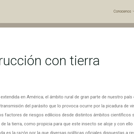
Conocenos
erra
ucción con tierra
xtendida en América; el ámbito rural de gran parte de nuestro país e
ransmisión del parásito que lo provoca ocurre por la picadura de v
os factores de riesgos edilicios desde distintos ámbitos científicos 
o de la tierra, como propicia para que este insecto se aloje y con el
da es la razón por la que diversas políticas oficiales dispuestas a re