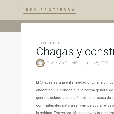
Skip
RED PROTIERRA
to
Home
Información
Chagas y construcción con ti
content
Información
Chagas y constr
Comisión Difusión
junio 8, 2020
El Chagas es una enfermedad originaria y muy e
endémico. Se conoce que la forma general de t
general, debido a una definición imprecisa de l
con materiales naturales, y en particular el us
la habitan. Esa valoración negativa y generaliza